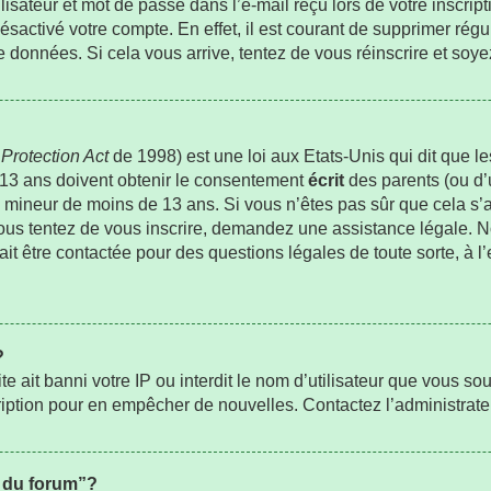
sateur et mot de passe dans l’e-mail reçu lors de votre inscripti
ésactivé votre compte. En effet, il est courant de supprimer régu
de données. Si cela vous arrive, tentez de vous réinscrire et soye
Protection Act
de 1998) est une loi aux Etats-Unis qui dit que les
 13 ans doivent obtenir le consentement
écrit
des parents (ou d’u
un mineur de moins de 13 ans. Si vous n’êtes pas sûr que cela s
 vous tentez de vous inscrire, demandez une assistance légale. 
rait être contactée pour des questions légales de toute sorte, à l
?
ite ait banni votre IP ou interdit le nom d’utilisateur que vous sou
ription pour en empêcher de nouvelles. Contactez l’administrat
s du forum”?