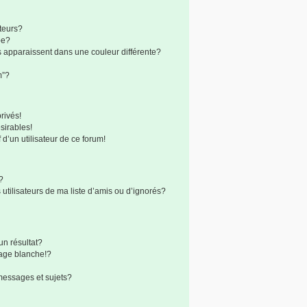
teurs?
pe?
s apparaissent dans une couleur différente?
m”?
rivés!
sirables!
 d’un utilisateur de ce forum!
?
utilisateurs de ma liste d’amis ou d’ignorés?
n résultat?
age blanche!?
messages et sujets?