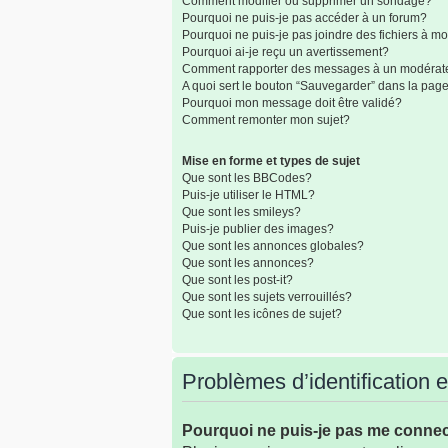
Comment modifier ou supprimer un sondage?
Pourquoi ne puis-je pas accéder à un forum?
Pourquoi ne puis-je pas joindre des fichiers à 
Pourquoi ai-je reçu un avertissement?
Comment rapporter des messages à un modérat
A quoi sert le bouton “Sauvegarder” dans la pa
Pourquoi mon message doit être validé?
Comment remonter mon sujet?
Mise en forme et types de sujet
Que sont les BBCodes?
Puis-je utiliser le HTML?
Que sont les smileys?
Puis-je publier des images?
Que sont les annonces globales?
Que sont les annonces?
Que sont les post-it?
Que sont les sujets verrouillés?
Que sont les icônes de sujet?
Problèmes d’identification et
Pourquoi ne puis-je pas me conne