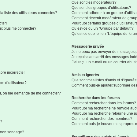
Que sont les modérateurs?
Que sont les groupes d’utilisateurs?
liste des utilisateurs connectés?
Comment adhérer à un groupe d’utilisa
Comment devenir modérateur de grou
ter!
Pourquoi certains groupes d’utilisateur
eux plus me connecter?!
Qu’est-ce qu’un “Groupe par défaut”?
Qu’est-ce que le lien “L’équipe du foru
Messagerie privée
Je ne peux pas envoyer de messages p
Je reçois sans arrêt des messages indé
J’ai reçu un e-mail ou un courrier abusif
ore incorrecte!
Amis et ignorés
Que sont mes listes d’amis et d’ignorés
m d’utilisateur?
Comment puis-je ajouter/supprimer des 
eur, on me demande de me connecter?
Recherche dans les forums
Comment rechercher dans les forums?
Pourquoi ma recherche ne renvoie aucu
Pourquoi ma recherche retourne une p
Comment rechercher des membres?
s?
Comment puis-je trouver mes propres 
à mon sondage?
Surveillance des sujets et favoris