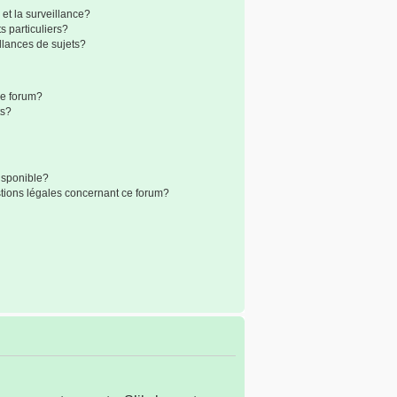
 et la surveillance?
 particuliers?
lances de sujets?
 ce forum?
ts?
disponible?
stions légales concernant ce forum?