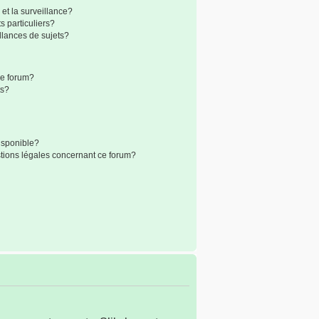
 et la surveillance?
 particuliers?
lances de sujets?
 ce forum?
ts?
disponible?
stions légales concernant ce forum?