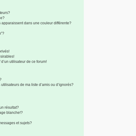
teurs?
pe?
s apparaissent dans une couleur différente?
m”?
rivés!
sirables!
 d’un utilisateur de ce forum!
?
utilisateurs de ma liste d’amis ou d’ignorés?
n résultat?
age blanche!?
messages et sujets?