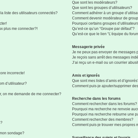
Que sont les modérateurs?
Que sont les groupes d’utilisateurs?
liste des utilisateurs connectés?
Comment adhérer à un groupe d’utilisa
Comment devenir modérateur de grou
ter!
Pourquoi certains groupes d’utilisateur
eux plus me connecter?!
Qu’est-ce qu’un “Groupe par défaut”?
Qu’est-ce que le lien “L’équipe du foru
Messagerie privée
Je ne peux pas envoyer de messages p
Je reçois sans arrêt des messages indé
J’ai reçu un e-mail ou un courrier abusif
ore incorrecte!
Amis et ignorés
Que sont mes listes d’amis et d’ignorés
m d’utilisateur?
Comment puis-je ajouter/supprimer des 
eur, on me demande de me connecter?
Recherche dans les forums
Comment rechercher dans les forums?
Pourquoi ma recherche ne renvoie aucu
Pourquoi ma recherche retourne une p
Comment rechercher des membres?
s?
Comment puis-je trouver mes propres 
à mon sondage?
Surveillance des sujets et favoris