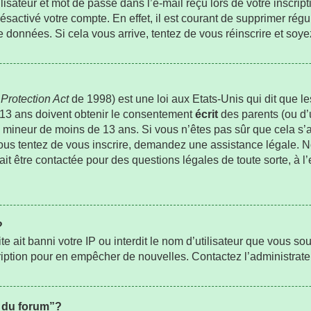
sateur et mot de passe dans l’e-mail reçu lors de votre inscripti
ésactivé votre compte. En effet, il est courant de supprimer régu
de données. Si cela vous arrive, tentez de vous réinscrire et soye
Protection Act
de 1998) est une loi aux Etats-Unis qui dit que les
 13 ans doivent obtenir le consentement
écrit
des parents (ou d’u
un mineur de moins de 13 ans. Si vous n’êtes pas sûr que cela s
 vous tentez de vous inscrire, demandez une assistance légale. 
rait être contactée pour des questions légales de toute sorte, à l
?
ite ait banni votre IP ou interdit le nom d’utilisateur que vous sou
ription pour en empêcher de nouvelles. Contactez l’administrat
s du forum”?