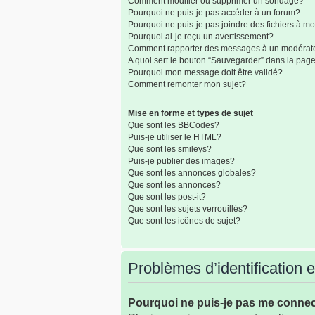
Comment modifier ou supprimer un sondage?
Pourquoi ne puis-je pas accéder à un forum?
Pourquoi ne puis-je pas joindre des fichiers à 
Pourquoi ai-je reçu un avertissement?
Comment rapporter des messages à un modérat
A quoi sert le bouton “Sauvegarder” dans la pa
Pourquoi mon message doit être validé?
Comment remonter mon sujet?
Mise en forme et types de sujet
Que sont les BBCodes?
Puis-je utiliser le HTML?
Que sont les smileys?
Puis-je publier des images?
Que sont les annonces globales?
Que sont les annonces?
Que sont les post-it?
Que sont les sujets verrouillés?
Que sont les icônes de sujet?
Problèmes d’identification et
Pourquoi ne puis-je pas me conne