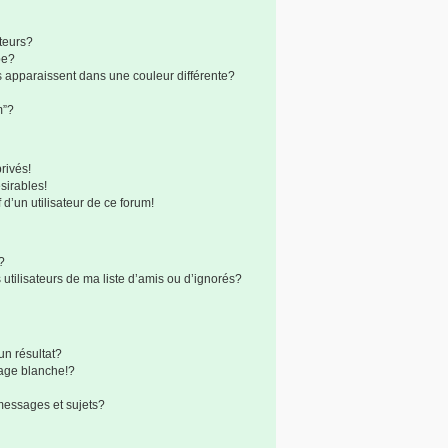
teurs?
pe?
s apparaissent dans une couleur différente?
m”?
rivés!
sirables!
 d’un utilisateur de ce forum!
?
utilisateurs de ma liste d’amis ou d’ignorés?
n résultat?
age blanche!?
messages et sujets?