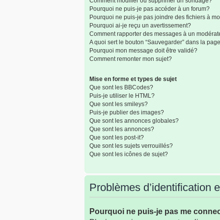
Comment modifier ou supprimer un sondage?
Pourquoi ne puis-je pas accéder à un forum?
Pourquoi ne puis-je pas joindre des fichiers à 
Pourquoi ai-je reçu un avertissement?
Comment rapporter des messages à un modérat
A quoi sert le bouton “Sauvegarder” dans la pa
Pourquoi mon message doit être validé?
Comment remonter mon sujet?
Mise en forme et types de sujet
Que sont les BBCodes?
Puis-je utiliser le HTML?
Que sont les smileys?
Puis-je publier des images?
Que sont les annonces globales?
Que sont les annonces?
Que sont les post-it?
Que sont les sujets verrouillés?
Que sont les icônes de sujet?
Problèmes d’identification et
Pourquoi ne puis-je pas me conne