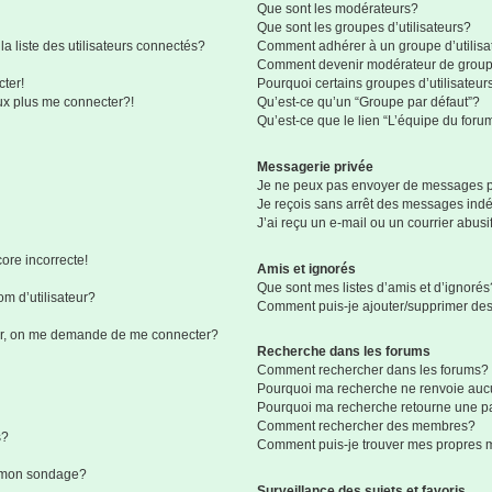
Que sont les modérateurs?
Que sont les groupes d’utilisateurs?
liste des utilisateurs connectés?
Comment adhérer à un groupe d’utilisa
Comment devenir modérateur de grou
ter!
Pourquoi certains groupes d’utilisateur
eux plus me connecter?!
Qu’est-ce qu’un “Groupe par défaut”?
Qu’est-ce que le lien “L’équipe du foru
Messagerie privée
Je ne peux pas envoyer de messages p
Je reçois sans arrêt des messages indé
J’ai reçu un e-mail ou un courrier abusif
ore incorrecte!
Amis et ignorés
Que sont mes listes d’amis et d’ignorés
m d’utilisateur?
Comment puis-je ajouter/supprimer des 
eur, on me demande de me connecter?
Recherche dans les forums
Comment rechercher dans les forums?
Pourquoi ma recherche ne renvoie aucu
Pourquoi ma recherche retourne une p
Comment rechercher des membres?
s?
Comment puis-je trouver mes propres 
à mon sondage?
Surveillance des sujets et favoris