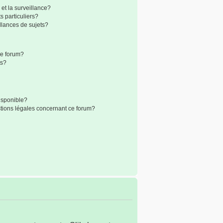
 et la surveillance?
 particuliers?
lances de sujets?
 ce forum?
ts?
disponible?
stions légales concernant ce forum?