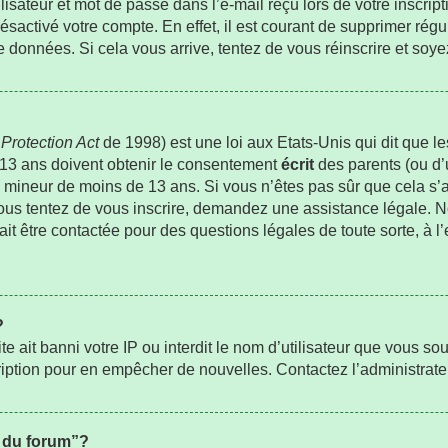
sateur et mot de passe dans l’e-mail reçu lors de votre inscripti
ésactivé votre compte. En effet, il est courant de supprimer régu
de données. Si cela vous arrive, tentez de vous réinscrire et soye
Protection Act
de 1998) est une loi aux Etats-Unis qui dit que les
 13 ans doivent obtenir le consentement
écrit
des parents (ou d’u
un mineur de moins de 13 ans. Si vous n’êtes pas sûr que cela s
 vous tentez de vous inscrire, demandez une assistance légale. 
rait être contactée pour des questions légales de toute sorte, à l
?
ite ait banni votre IP ou interdit le nom d’utilisateur que vous sou
ription pour en empêcher de nouvelles. Contactez l’administrat
s du forum”?