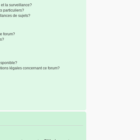
 et la surveillance?
 particuliers?
lances de sujets?
 ce forum?
ts?
disponible?
stions légales concernant ce forum?