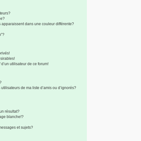
teurs?
pe?
s apparaissent dans une couleur différente?
m”?
rivés!
sirables!
 d’un utilisateur de ce forum!
?
utilisateurs de ma liste d’amis ou d’ignorés?
n résultat?
age blanche!?
messages et sujets?