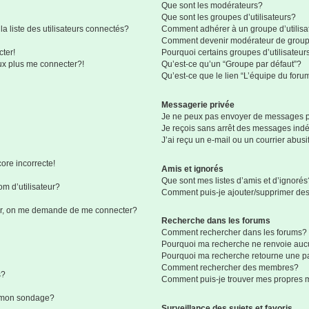
Que sont les modérateurs?
Que sont les groupes d’utilisateurs?
liste des utilisateurs connectés?
Comment adhérer à un groupe d’utilisa
Comment devenir modérateur de grou
ter!
Pourquoi certains groupes d’utilisateur
eux plus me connecter?!
Qu’est-ce qu’un “Groupe par défaut”?
Qu’est-ce que le lien “L’équipe du foru
Messagerie privée
Je ne peux pas envoyer de messages p
Je reçois sans arrêt des messages indé
J’ai reçu un e-mail ou un courrier abusif
ore incorrecte!
Amis et ignorés
Que sont mes listes d’amis et d’ignorés
m d’utilisateur?
Comment puis-je ajouter/supprimer des 
eur, on me demande de me connecter?
Recherche dans les forums
Comment rechercher dans les forums?
Pourquoi ma recherche ne renvoie aucu
Pourquoi ma recherche retourne une p
Comment rechercher des membres?
s?
Comment puis-je trouver mes propres 
à mon sondage?
Surveillance des sujets et favoris