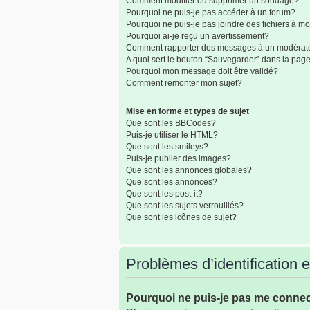
Comment modifier ou supprimer un sondage?
Pourquoi ne puis-je pas accéder à un forum?
Pourquoi ne puis-je pas joindre des fichiers à 
Pourquoi ai-je reçu un avertissement?
Comment rapporter des messages à un modérat
A quoi sert le bouton “Sauvegarder” dans la pa
Pourquoi mon message doit être validé?
Comment remonter mon sujet?
Mise en forme et types de sujet
Que sont les BBCodes?
Puis-je utiliser le HTML?
Que sont les smileys?
Puis-je publier des images?
Que sont les annonces globales?
Que sont les annonces?
Que sont les post-it?
Que sont les sujets verrouillés?
Que sont les icônes de sujet?
Problèmes d’identification et
Pourquoi ne puis-je pas me conne