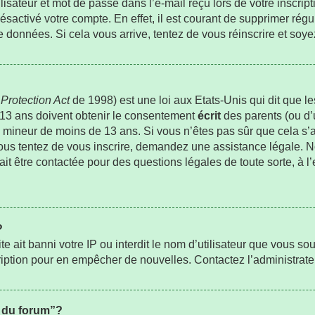
sateur et mot de passe dans l’e-mail reçu lors de votre inscripti
ésactivé votre compte. En effet, il est courant de supprimer régu
de données. Si cela vous arrive, tentez de vous réinscrire et soye
Protection Act
de 1998) est une loi aux Etats-Unis qui dit que les
 13 ans doivent obtenir le consentement
écrit
des parents (ou d’u
un mineur de moins de 13 ans. Si vous n’êtes pas sûr que cela s
 vous tentez de vous inscrire, demandez une assistance légale. 
rait être contactée pour des questions légales de toute sorte, à l
?
ite ait banni votre IP ou interdit le nom d’utilisateur que vous sou
ription pour en empêcher de nouvelles. Contactez l’administrat
s du forum”?