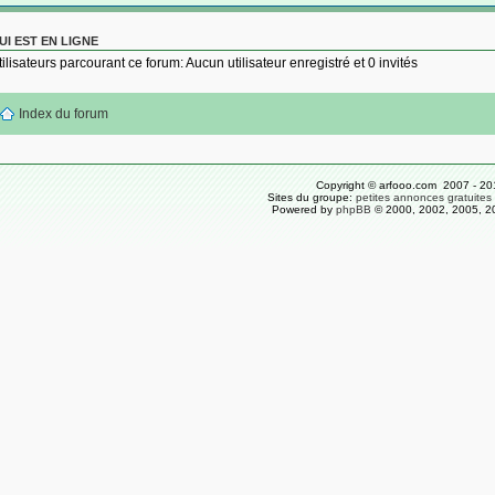
UI EST EN LIGNE
tilisateurs parcourant ce forum: Aucun utilisateur enregistré et 0 invités
Index du forum
Copyright © arfooo.com 2007 - 20
Sites du groupe:
petites annonces gratuites
Powered by
phpBB
© 2000, 2002, 2005, 