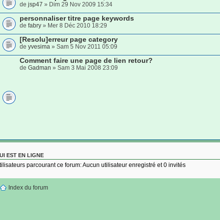
de
jsp47
» Dim 29 Nov 2009 15:34
personnaliser titre page keywords
de
fabry
» Mer 8 Déc 2010 18:29
[Resolu]erreur page category
de
yvesima
» Sam 5 Nov 2011 05:09
Comment faire une page de lien retour?
de
Gadman
» Sam 3 Mai 2008 23:09
UI EST EN LIGNE
tilisateurs parcourant ce forum: Aucun utilisateur enregistré et 0 invités
Index du forum