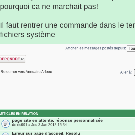
pourquoi ca ne marchait pas!
Il faut rentrer une commande dans le ter
fichiers système
Afficher les messages postés depuis:
épondre
Retourner vers Annuaire Arfooo
Aller à:
ARTICLES EN RELATION
page site en attente, réponse personnalisée
de
ric991
» Jeu 3 Jan 2013 15:34
Erreur sur page d'accueil, Resolu