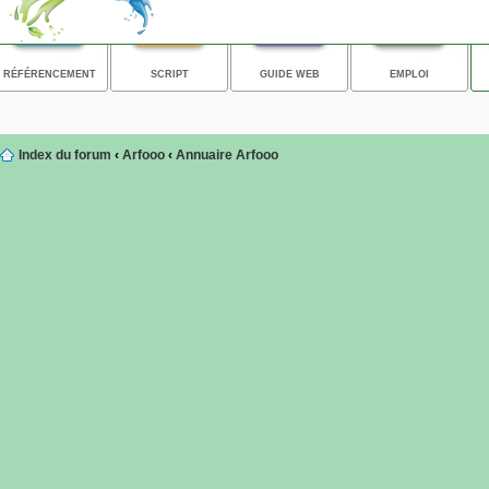
RÉFÉRENCEMENT
SCRIPT
GUIDE WEB
EMPLOI
Index du forum
‹
Arfooo
‹
Annuaire Arfooo