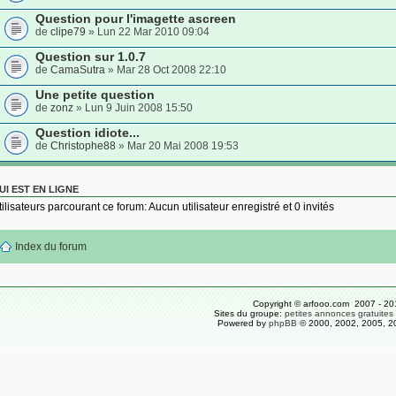
Question pour l'imagette ascreen
de
clipe79
» Lun 22 Mar 2010 09:04
Question sur 1.0.7
de
CamaSutra
» Mar 28 Oct 2008 22:10
Une petite question
de
zonz
» Lun 9 Juin 2008 15:50
Question idiote...
de
Christophe88
» Mar 20 Mai 2008 19:53
UI EST EN LIGNE
tilisateurs parcourant ce forum: Aucun utilisateur enregistré et 0 invités
Index du forum
Copyright © arfooo.com 2007 - 20
Sites du groupe:
petites annonces gratuites
Powered by
phpBB
© 2000, 2002, 2005, 