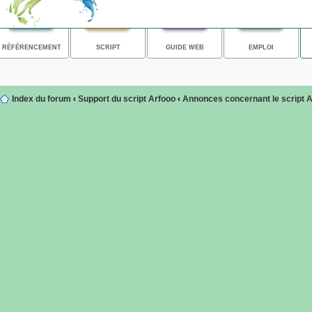
RÉFÉRENCEMENT
SCRIPT
GUIDE WEB
EMPLOI
Index du forum
‹
Support du script Arfooo
‹
Annonces concernant le script 