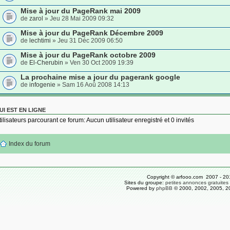
Mise à jour du PageRank mai 2009
de
zarol
» Jeu 28 Mai 2009 09:32
Mise à jour du PageRank Décembre 2009
de
lechtimi
» Jeu 31 Déc 2009 06:50
Mise à jour du PageRank octobre 2009
de
El-Cherubin
» Ven 30 Oct 2009 19:39
La prochaine mise a jour du pagerank google
de
infogenie
» Sam 16 Aoû 2008 14:13
UI EST EN LIGNE
tilisateurs parcourant ce forum: Aucun utilisateur enregistré et 0 invités
Index du forum
Copyright © arfooo.com 2007 - 20
Sites du groupe:
petites annonces gratuites
Powered by
phpBB
© 2000, 2002, 2005, 