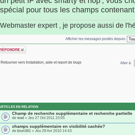
un petit IF avec smarty et hop', vous ch
spécial pour tous les champs contenant 
Webmaster expert , je propose aussi de l'
Afficher les messages postés depuis:
épondre
Retourner vers Installation, aide et report de bugs
Aller à:
ARTICLES EN RELATION
Champ de recherche supplémentaire et recherche partielle
de
wad
» Jeu 27 Oct 2011 23:05
champs supplémentaire en visibilité cachée?
de
brun381
» Jeu 29 Avr 2010 14:43