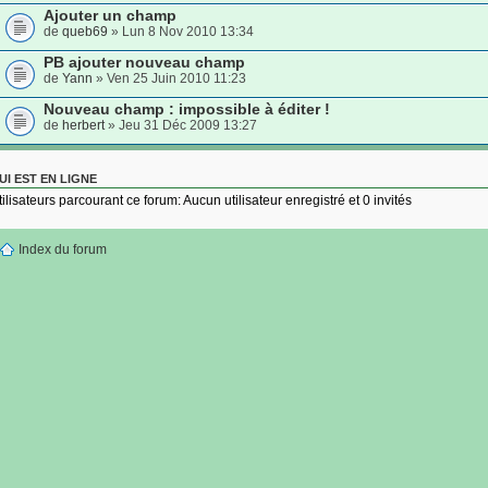
Ajouter un champ
de
queb69
» Lun 8 Nov 2010 13:34
PB ajouter nouveau champ
de
Yann
» Ven 25 Juin 2010 11:23
Nouveau champ : impossible à éditer !
de
herbert
» Jeu 31 Déc 2009 13:27
UI EST EN LIGNE
tilisateurs parcourant ce forum: Aucun utilisateur enregistré et 0 invités
Index du forum