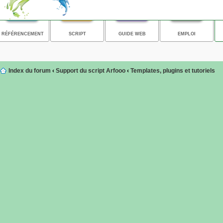
RÉFÉRENCEMENT
SCRIPT
GUIDE WEB
EMPLOI
Index du forum
‹
Support du script Arfooo
‹
Templates, plugins et tutoriels