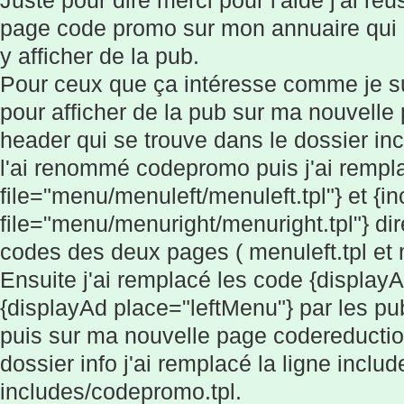
page code promo sur mon annuaire qui po
y afficher de la pub.
Pour ceux que ça intéresse comme je s
pour afficher de la pub sur ma nouvelle p
header qui se trouve dans le dossier in
l'ai renommé codepromo puis j'ai rempla
file="menu/menuleft/menuleft.tpl"} et {i
file="menu/menuright/menuright.tpl"} di
codes des deux pages ( menuleft.tpl et m
Ensuite j'ai remplacé les code {display
{displayAd place="leftMenu"} par les pub
puis sur ma nouvelle page codereductio
dossier info j'ai remplacé la ligne includ
includes/codepromo.tpl.