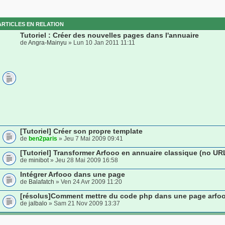
ARTICLES EN RELATION
Tutoriel : Créer des nouvelles pages dans l'annuaire
de
Angra-Mainyu
» Lun 10 Jan 2011 11:11
[Tutoriel] Créer son propre template
de
ben2paris
» Jeu 7 Mai 2009 09:41
[Tutoriel] Transformer Arfooo en annuaire classique (no UR
de
minibot
» Jeu 28 Mai 2009 16:58
Intégrer Arfooo dans une page
de
Balafatch
» Ven 24 Avr 2009 11:20
[résolus]Comment mettre du code php dans une page arfo
de
jalbalo
» Sam 21 Nov 2009 13:37