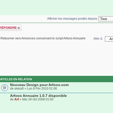
Afficher les messages postés depuis:
épondre
Retourner vers Annonces concernant le script Arfooo Annuaire
Aller à:
ARTICLES EN RELATION
Nouveau Design pour Arfooo.com
de
onico0
» Lun 8 Fév 2010 01:06
Arfooo Annuaire 1.0.7 disponible
de
Arf
» Mar 28 Oct 2008 01:00