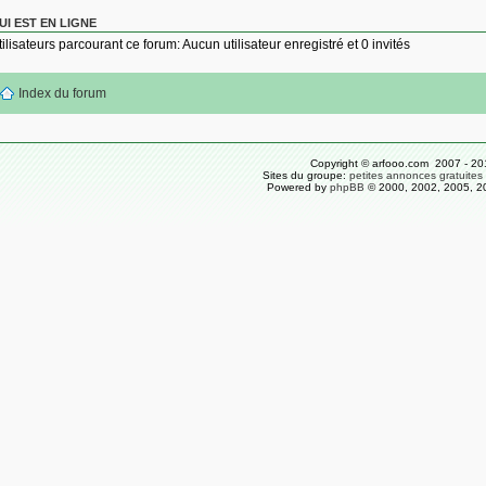
UI EST EN LIGNE
tilisateurs parcourant ce forum: Aucun utilisateur enregistré et 0 invités
Index du forum
Copyright © arfooo.com 2007 - 20
Sites du groupe:
petites annonces gratuites
Powered by
phpBB
© 2000, 2002, 2005, 