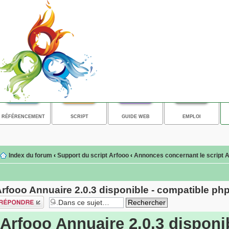
RÉFÉRENCEMENT
SCRIPT
GUIDE WEB
EMPLOI
Index du forum
‹
Support du script Arfooo
‹
Annonces concernant le script 
rfooo Annuaire 2.0.3 disponible - compatible php
épondre
Arfooo Annuaire 2.0.3 disponi