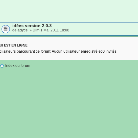
idées version 2.0.3
de
adycel
» Dim 1 Mai 2011 18:08
UI EST EN LIGNE
tilisateurs parcourant ce forum: Aucun utilisateur enregistré et 0 invités
Index du forum