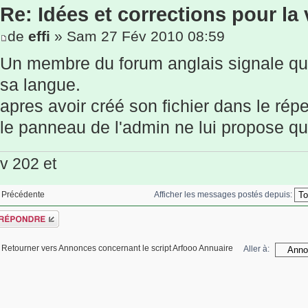
Re: Idées et corrections pour la 
de
effi
» Sam 27 Fév 2010 08:59
Un membre du forum anglais signale qu'
sa langue.
apres avoir créé son fichier dans le rép
le panneau de l'admin ne lui propose que
v 202 et
Afficher les messages postés depuis:
Précédente
épondre
Retourner vers Annonces concernant le script Arfooo Annuaire
Aller à: